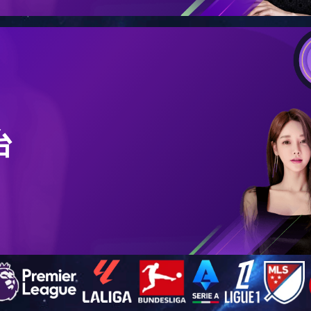
联系我们
深圳分公司
HK分公
淞葭
地址 : 广东省深圳市龙华区福城街道桔塘社区
Address:
桔岭老村317号科利邦工业园C栋1-4楼
o,No.89 
在线留言