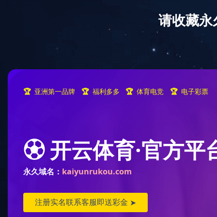
关于我们
产品与服
综合实力
务
当前页面
:
首 页
>
联系我们
>
联系我们