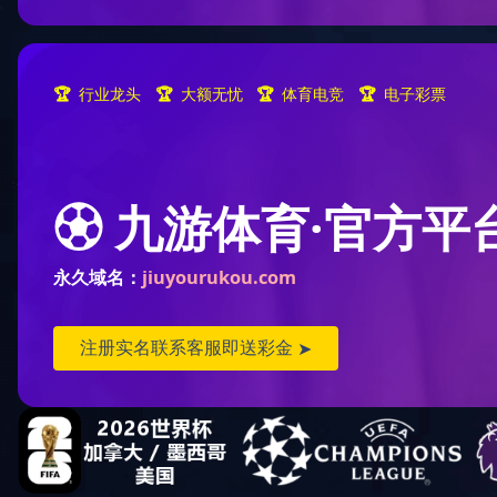
公司总部
地址：中国江苏省苏州市吴中区郭巷街道
路585号
电话 : 0512-65627778
邮件 : contactus@secote.com