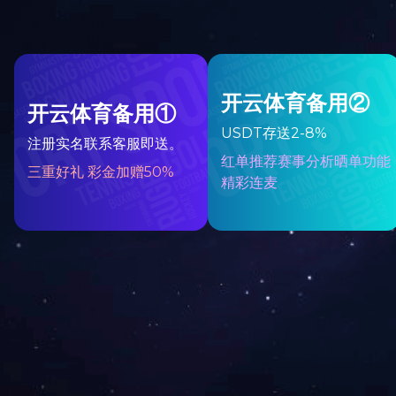
公司名称
留 言