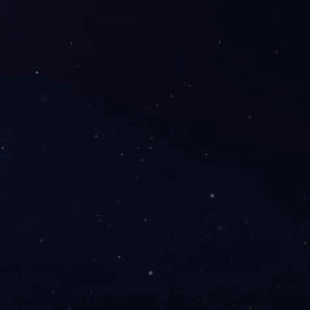
关爱计划
为员工提供岗位培训和职业发展机会，并为
及其家庭提供全方位的关爱计划。为提升员
幸福感，特增设图书馆、健身房、篮球场等
场所，并定期开展旅游、生日会、联谊会、
比赛、运动会、新春联谊会等一系列活动，
呵护每一位九游电子娱乐_九游体育(中国)家
子公司
0512-65627778