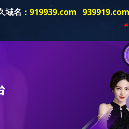
股票简称：
服务支持
新闻资讯
社会责任
投资者关
联系我们
子公司
股票代码：6
系