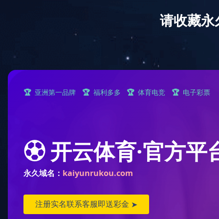
关于我们
产品与服
综合实力
务
当前页面
:
首 页
>
联系我们
>
人力资源