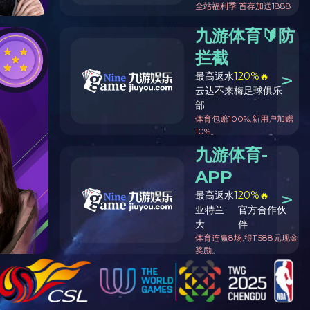
期
职位申请
01
查看
01
查看
01
查看
01
查看
01
查看
01
查看
01
查看