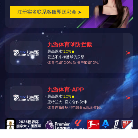
レーザー業界
版権所有©2013 九游电子娱乐_九游体育(中国)
苏ICP备16042645
号-1
技術サポート: 雅黑建站
米兰电竞
|
乐动·体育
|
开云在线登录官网
|
开云·体育
|
开云在线登录
|
星
空体育全站_星空(中国)
|
米兰官方网站
|
开云篮球_开云篮球(中国集团)股
份有限公司
|
开云电子入口_开云(中国)
|